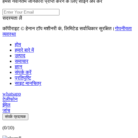
हमसे नवीनतम जानकारी प्राप्त करने के लिए साइन अप करें
सदस्यता लें
कॉपीराइट © हेनान टॉप मशीनरी कं, लिमिटेड सर्वाधिकार सुरक्षित।
गोपनीयता
व्यवस्था
होम
हमारे बारे में
उत्पाद
समाचार
ज्ञान
संपर्क करें
प्रतिपुष्टि
साइट मानचित्र
whatsapp
टेलीफोन
ईमेल
जांच
संपर्क प्रदायक
(
0
/10)